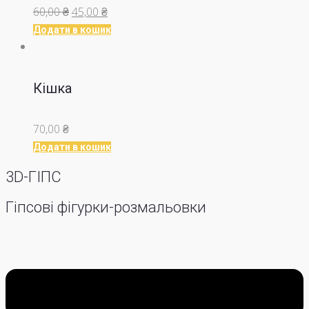
Оригінальна
Поточна
60,00
₴
45,00
₴
ціна:
ціна:
Додати в кошик
60,00 ₴.
45,00 ₴.
Кішка
70,00
₴
Додати в кошик
3D-ГІПС
Гіпсові фігурки-розмальовки