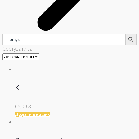
Search Button
Search
for:
Сортувати за...
Кіт
65,00
₴
Додати в кошик