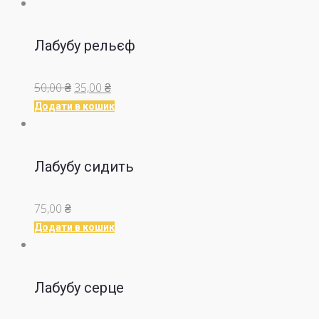
Лабубу рельєф
Оригінальна
Поточна
50,00
₴
35,00
₴
ціна:
ціна:
Додати в кошик
50,00 ₴.
35,00 ₴.
Лабубу сидить
75,00
₴
Додати в кошик
Лабубу серце