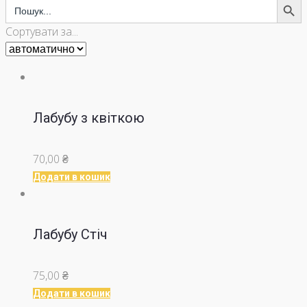
Search
for:
Сортувати за...
Лабубу з квіткою
70,00
₴
Додати в кошик
Лабубу Стіч
75,00
₴
Додати в кошик