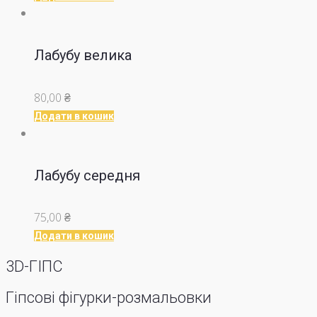
Лабубу велика
80,00
₴
Додати в кошик
Лабубу середня
75,00
₴
Додати в кошик
3D-ГІПС
Гіпсові фігурки-розмальовки