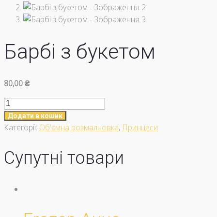
Барбі з букетом
80,00
₴
Барбі
з
Додати в кошик
букетом
Категорії:
Об'ємна розмальовка
,
Принцеси
кількість
Супутні товари