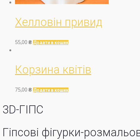
Хелловін привид
55,00
₴
Додати в кошик
Корзина квітів
75,00
₴
Додати в кошик
3D-ГІПС
Гіпсові фігурки-розмальо