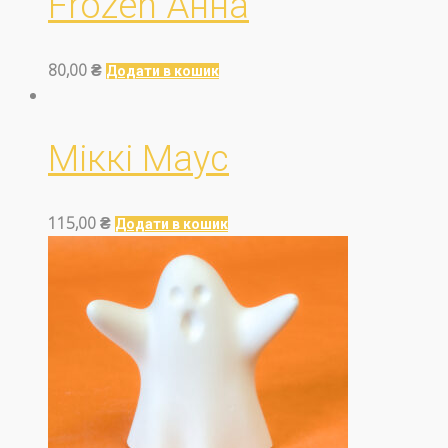
Frozen Анна
80,00
₴
Додати в кошик
Міккі Маус
115,00
₴
Додати в кошик