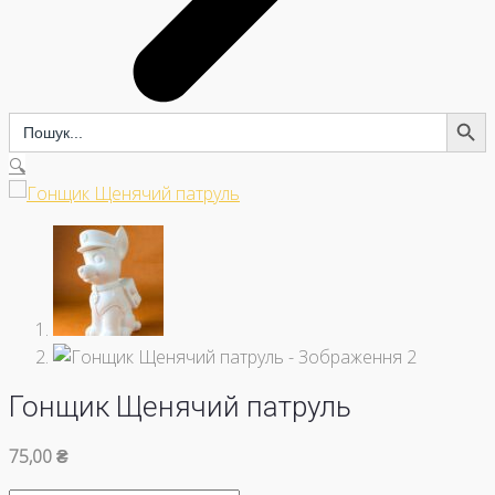
Search Button
Search
for:
🔍
Гонщик Щенячий патруль
75,00
₴