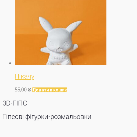
Пікачу
55,00
₴
Додати в кошик
3D-ГІПС
Гіпсові фігурки-розмальовки