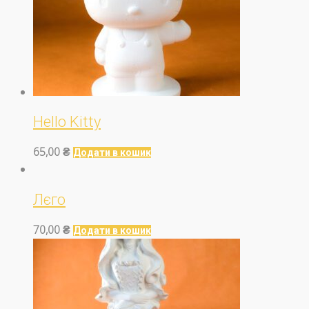
Hello Kitty
65,00
₴
Додати в кошик
Лєго
70,00
₴
Додати в кошик