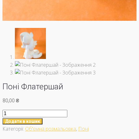
Поні Флатершай
80,00
₴
Поні
Флатершай
Додати в кошик
кількість
Категорії:
Об'ємна розмальовка
,
Поні