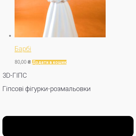
Барбі
80,00
₴
Додати в кошик
3D-ГІПС
Гіпсові фігурки-розмальовки