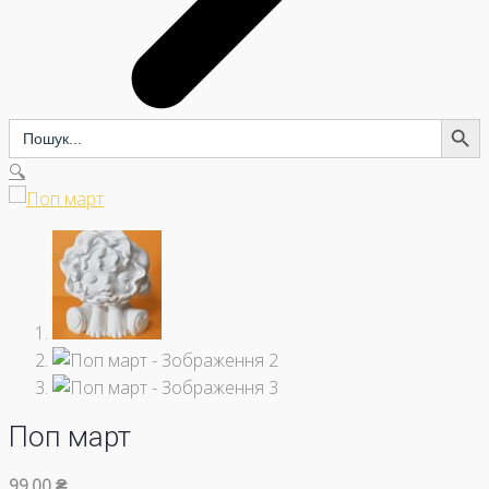
Search Button
Search
for:
🔍
Поп март
99,00
₴