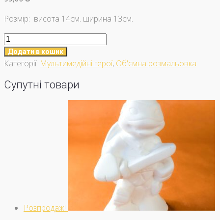
Розмір: висота 14см. ширина 13см.
Поп
март
Додати в кошик
кількість
Категорії:
Мультимедійні герої
,
Об'ємна розмальовка
Супутні товари
Розпродаж!