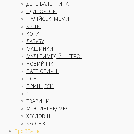
ДЕНЬ ВАЛЕНТИНА
ЄДИНОРОГИ
ІТАЛІЙСЬКІ МЕМИ
КВІТИ
КОТИ
ЛАБУБУ
МАШИНКИ
МУЛЬТИМЕДІЙНІ ГЕРОЇ
НОВИЙ РІК
ПАТРІОТИЧНІ
ПОНІ
ПРИНЦЕСИ
СТІЧ
ТВАРИНИ
ФЛЮЇДНІ ВЕДМЕДІ
ХЕЛЛОВІН
ХЕЛОУ КІТТІ
Про 3D-гіпс