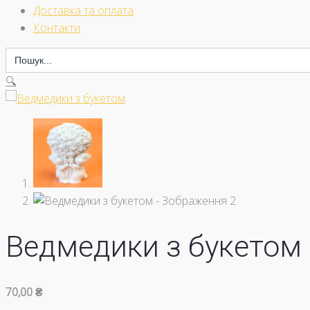
Доставка та оплата
Контакти
Search
for:
🔍
Ведмедики з букетом
70,00
₴