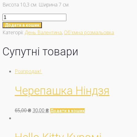
Висота 10,3 см. Ширина 7 см.
Ведмедики
з
Додати в кошик
букетом
Категорії:
День Валентина
,
Об'ємна розмальовка
кількість
Супутні товари
Розпродаж!
Черепашка Ніндзя
Оригінальна
Поточна
65,00
₴
30,00
₴
Додати в кошик
ціна:
ціна:
65,00 ₴.
30,00 ₴.