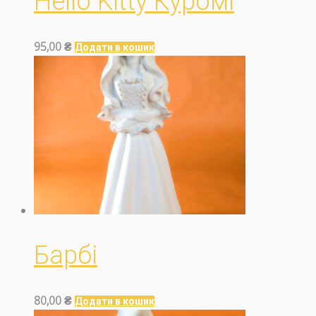
Hello Kitty Куромі
95,00
₴
Додати в кошик
Барбі
80,00
₴
Додати в кошик